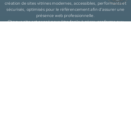
création de sites vitrines modernes, accessibles, performants et
sécurisés, optimisés pour le référencement afin d'assurer une
présence web professionnelle.
Chaque site est pensé pour être facile à gérer, conforme aux
standards et évolutif, offrant une maintenance continue et une
expérience fluide pour vos visiteurs.
Liens utiles
Références
FAQ
Politique de confidentialité
Politique de cookies
Déclaration d'accessibilité
Coordonnées