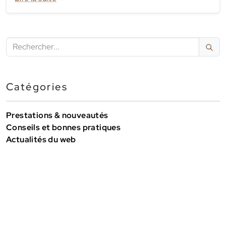
recherche tels que Google et perdre en visibilité, de
rencontrer des bugs lors de mises à jour d...
Catégories
Prestations & nouveautés
Conseils et bonnes pratiques
Actualités du web