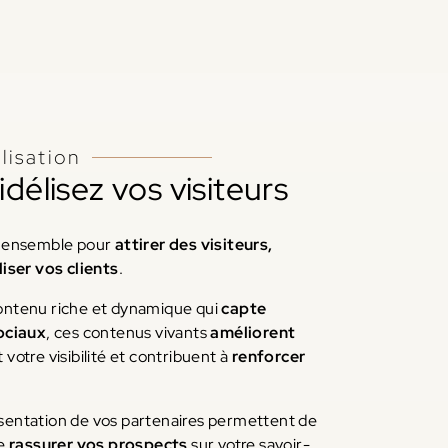
lisation
idélisez vos visiteurs
nt ensemble pour
attirer des visiteurs,
iser vos clients
.
contenu riche et dynamique qui
capte
ociaux
, ces contenus vivants
améliorent
votre visibilité et contribuent à
renforcer
ésentation de vos partenaires permettent de
de
rassurer vos prospects
sur votre savoir-