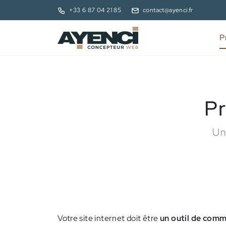
+33 6 87 04 21 85
contact@ayenci.fr
P
Pr
Un
Votre site internet doit être
un outil de com