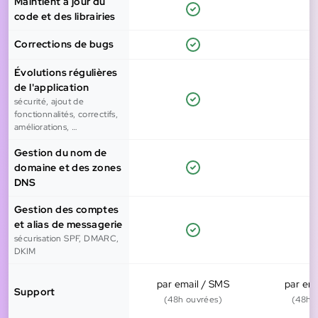
Maintient à jour du
code et des librairies
Corrections de bugs
Évolutions régulières
de l'application
sécurité, ajout de
fonctionnalités, correctifs,
améliorations, …
Gestion du nom de
domaine et des zones
DNS
Gestion des comptes
et alias de messagerie
sécurisation SPF, DMARC,
DKIM
par email / SMS
par em
Support
(48h ouvrées)
(48h 