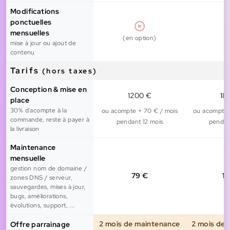
Modifications
ponctuelles
1
mensuelles
(en option)
mise à jour ou ajout de
contenu
Tarifs
(hors taxes)
Conception & mise en
1200 €
18
place
30% d'acompte à la
ou acompte + 70 € / mois
ou acompte 
commande, reste à payer à
pendant 12 mois
pendan
la livraison
Maintenance
mensuelle
gestion nom de domaine /
79 €
1
zones DNS / serveur,
sauvegardes, mises à jour,
bugs, améliorations,
évolutions, support, ...
2 mois de maintenance
2 mois de
Offre parrainage