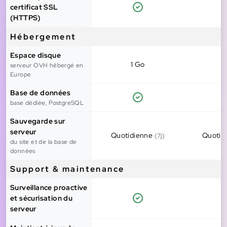
certificat SSL
(HTTPS)
Hébergement
Espace disque
1 Go
2
serveur OVH hébergé en
Europe
Base de données
base dédiée, PostgreSQL
Sauvegarde sur
serveur
Quotidienne
Quotid
(7j)
du site et de la base de
données
Support & maintenance
Surveillance proactive
et sécurisation du
serveur