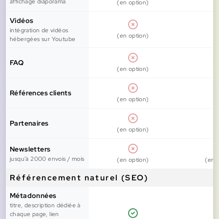
affichage diaporama
(en option)
Vidéos
intégration de vidéos
(en option)
hébergées sur Youtube
FAQ
(en option)
Références clients
(en option)
Partenaires
(en option)
Newsletters
jusqu'à 2000 envois / mois
(en option)
(en 
Référencement naturel (SEO)
Métadonnées
titre, description dédiée à
chaque page, lien