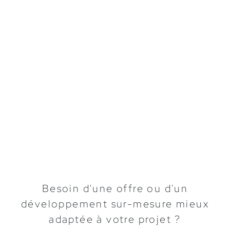
Newsletter
(jusqu'à 2000 envois / mois)
3 Go d'espace disque
Support email
prioritaire
(24h ouvrées)
Modifications ponctuelles incluses
(1h / mois
Suivi trimestriel du référencement
Détails de l'offre
Demander un devis
Besoin d'une offre ou d'un
développement sur-mesure mieux
adaptée à votre projet ?