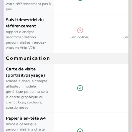
votre référencement pas à
pas
Suivi trimestriel du
référencement
rapport d’analyse,
recommandations
(en option)
(en 
personnalisées, rendez-
vous en visio 1/2h
Communication
Carte de visite
(portrait/paysage)
adapté à chaque compte
utilisateur, modèle
générique personnalisé à
la charte graphique du
client : logo, couleurs,
coordonnées
Papier à en-tête A4
modèle générique
personnalisé à la charte