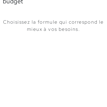
budget
Choisissez la formule qui correspond le
mieux à vos besoins.
PRÉSENCE
Idéal pour démarrer
79 €
dès
HT / mois
Conception & mise en place
1200 €
HT
ding page
tible mobile & tablette