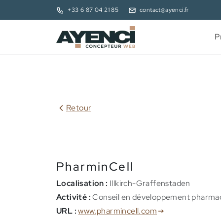
+33 6 87 04 21 85
contact@ayenci.fr
P
Retour
PharminCell
Localisation :
Illkirch-Graffenstaden
Activité :
Conseil en développement pharma
URL :
www.pharmincell.com