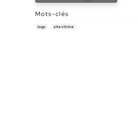
Mots-clés
logo
site vitrine