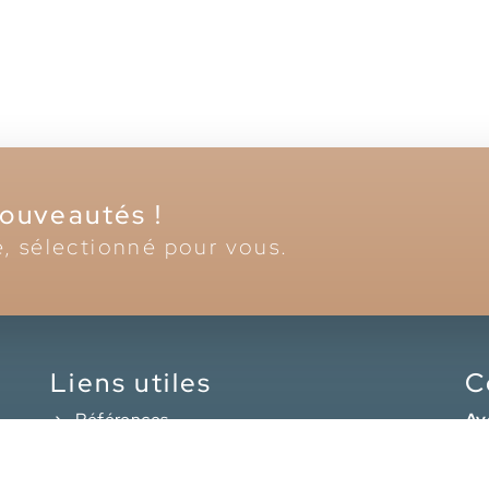
nouveautés !
é, sélectionné pour vous.
Liens utiles
C
Références
Ay
FAQ
our