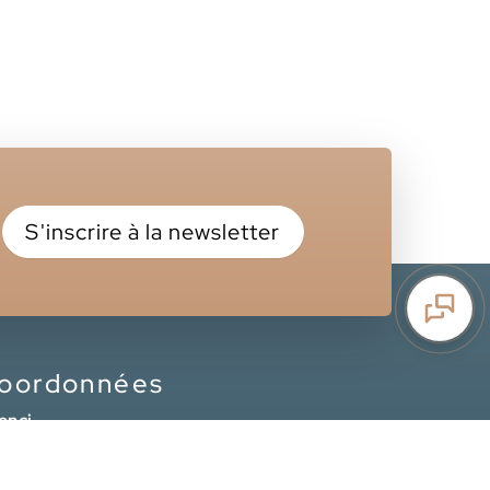
S'inscrire à la newsletter
oordonnées
enci
11 rue des Coquelicots
67230, Rossfeld