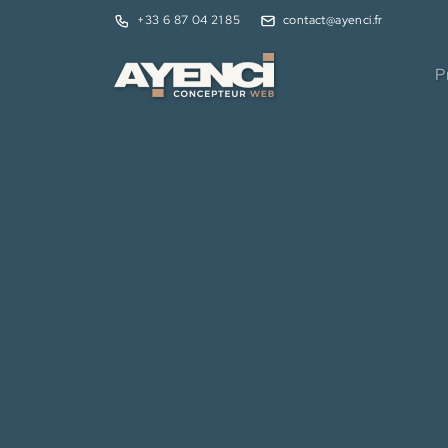
+33 6 87 04 21 85
contact@ayenci.fr
P