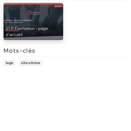
STP Formation - page
d'accueil
Mots-clés
logo
site vitrine