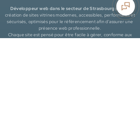
Développeur web dans le secteur de Strasbourg
pour la
création de sites vitrines modernes, accessibles, performants et
sécurisés, optimisés pour le référencement afin d'assurer une
présence web professionnelle.
Chaque site est pensé pour être facile à gérer, conforme aux
standards et évolutif, offrant une maintenance continue et une
expérience fluide pour vos visiteurs.
Liens utiles
Références
FAQ
Politique de confidentialité
Politique de cookies
Déclaration d'accessibilité