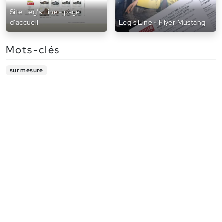
Site Leg's Line - page
d'accueil
Leg's Line - Flyer Mustang
Mots-clés
sur mesure