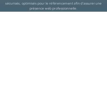
sécurisés, optimisés pour le référencement afin d'assurer une
présence web professionnelle.
Chaque site est pensé pour être facile à gérer, conforme aux
standards et évolutif, offrant une maintenance continue et une
expérience fluide pour vos visiteurs.
Liens utiles
Références
FAQ
Politique de confidentialité
Politique de cookies
Déclaration d'accessibilité
Coordonnées