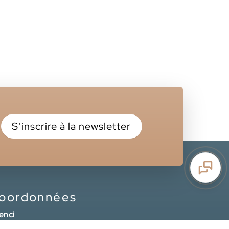
S'inscrire à la newsletter
oordonnées
enci
11 rue des Coquelicots