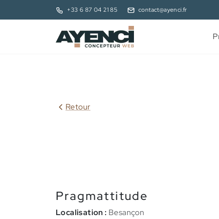
+33 6 87 04 21 85
contact@ayenci.fr
P
Retour
Pragmattitude
Localisation :
Besançon