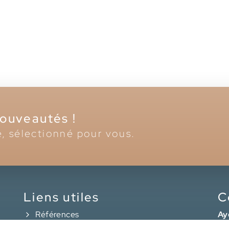
nouveautés !
é, sélectionné pour vous.
Liens utiles
C
Références
Ay